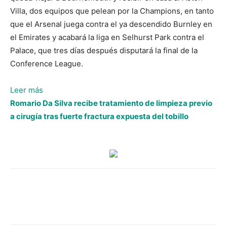
Villa, dos equipos que pelean por la Champions, en tanto
que el Arsenal juega contra el ya descendido Burnley en
el Emirates y acabará la liga en Selhurst Park contra el
Palace, que tres días después disputará la final de la
Conference League.
:
Leer más
Manchester
Romario Da Silva recibe tratamiento de limpieza previo
City
a cirugía tras fuerte fractura expuesta del tobillo
derrota
al
Crystal
Palace
y
sigue
peleando
por