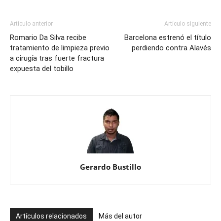
ganar
la
Artículo anterior
Artículo siguiente
Premier
Romario Da Silva recibe
Barcelona estrenó el título
League
tratamiento de limpieza previo
perdiendo contra Alavés
a cirugía tras fuerte fractura
expuesta del tobillo
Gerardo Bustillo
Artículos relacionados
Más del autor