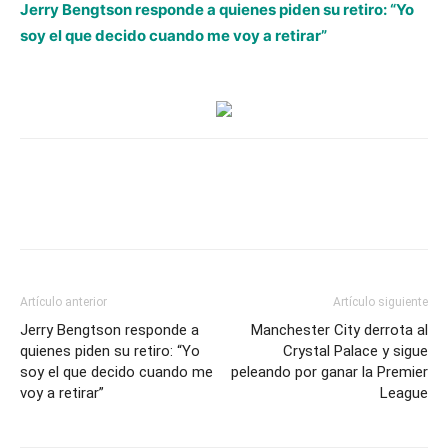
Romario
Jerry Bengtson responde a quienes piden su retiro: “Yo
Da
soy el que decido cuando me voy a retirar”
Silva
recibe
tratamiento
de
limpieza
previo
a
cirugía
tras
fuerte
Artículo anterior
Artículo siguiente
fractura
Jerry Bengtson responde a
Manchester City derrota al
expuesta
quienes piden su retiro: “Yo
Crystal Palace y sigue
soy el que decido cuando me
del
peleando por ganar la Premier
voy a retirar”
League
tobillo