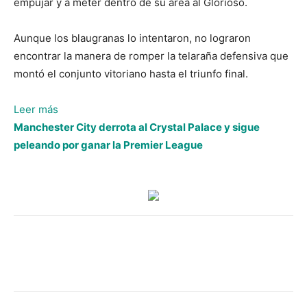
empujar y a meter dentro de su área al Glorioso.
Aunque los blaugranas lo intentaron, no lograron
encontrar la manera de romper la telaraña defensiva que
montó el conjunto vitoriano hasta el triunfo final.
:
Leer más
Barcelona
Manchester City derrota al Crystal Palace y sigue
estrenó
peleando por ganar la Premier League
el
título
perdiendo
contra
Alavés