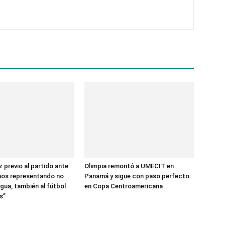
 previo al partido ante
Olimpia remontó a UMECIT en
mos representando no
Panamá y sigue con paso perfecto
gua, también al fútbol
en Copa Centroamericana
s”