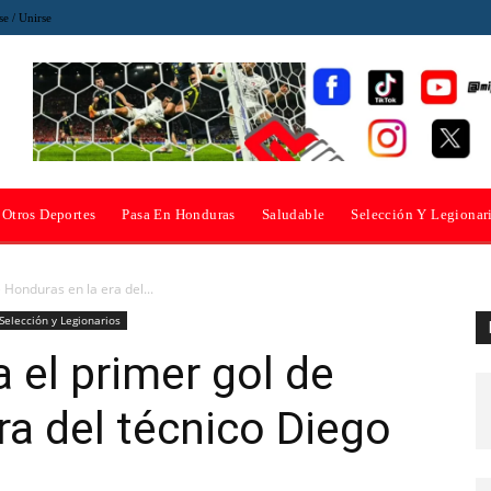
se / Unirse
Otros Deportes
Pasa En Honduras
Saludable
Selección Y Legionar
 Honduras en la era del...
Selección y Legionarios
 el primer gol de
ra del técnico Diego