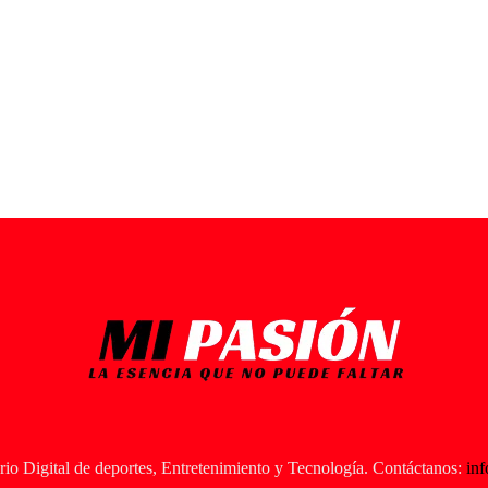
io Digital de deportes, Entretenimiento y Tecnología. Contáctanos:
in