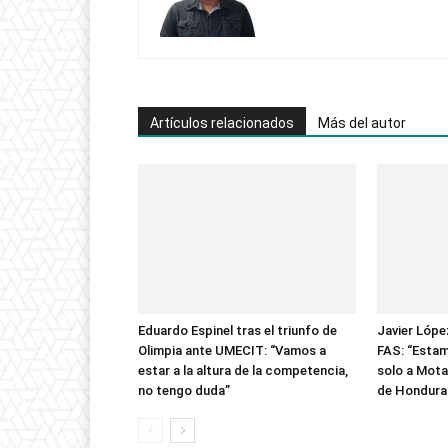
Artículos relacionados
Más del autor
Eduardo Espinel tras el triunfo de
Javier López
Olimpia ante UMECIT: “Vamos a
FAS: “Esta
estar a la altura de la competencia,
solo a Mota
no tengo duda”
de Hondura