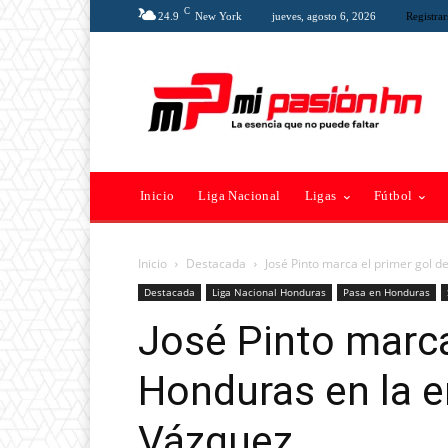
C
24.9
New York
jueves, agosto 6, 2026
Registrar
Inicio
Liga Nacional
Ligas
Fútbol
Inicio
Destacada
José Pinto marca el primer gol de
Destacada
Liga Nacional Honduras
Pasa en Honduras
José Pinto marca
Honduras en la e
Vázquez