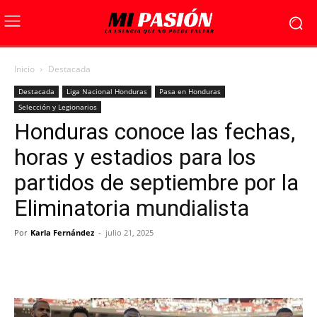
Inicio
Destacada
Destacada
Liga Nacional Honduras
Pasa en Honduras
Selección y Legionarios
Honduras conoce las fechas,
horas y estadios para los
partidos de septiembre por la
Eliminatoria mundialista
Por
Karla Fernández
-
julio 21, 2025