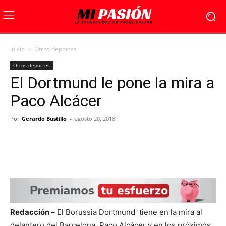
Inicio
Otros deportes
Otros deportes
El Dortmund le pone la mira a
Paco Alcácer
Por
Gerardo Bustillo
-
agosto 20, 2018
Redacción –
El Borussia Dortmund tiene en la mira al
delantero del Barcelona, Paco Alcácer y en los próximos