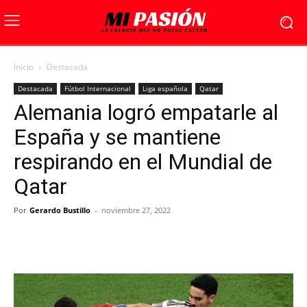
Inicio
Destacada
Destacada
Fútbol Internacional
Liga española
Qatar
Alemania logró empatarle al
España y se mantiene
respirando en el Mundial de
Qatar
Por
Gerardo Bustillo
-
noviembre 27, 2022