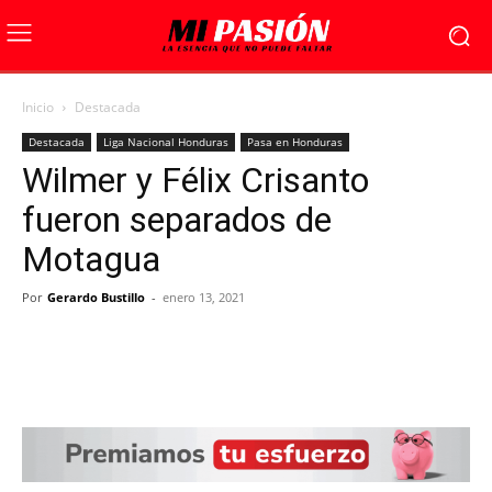
Inicio
Destacada
Destacada
Liga Nacional Honduras
Pasa en Honduras
Wilmer y Félix Crisanto
fueron separados de
Motagua
Por
Gerardo Bustillo
-
enero 13, 2021