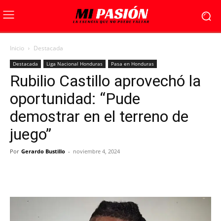
Inicio
Destacada
Destacada
Liga Nacional Honduras
Pasa en Honduras
Rubilio Castillo aprovechó la
oportunidad: “Pude
demostrar en el terreno de
juego”
Por
Gerardo Bustillo
-
noviembre 4, 2024