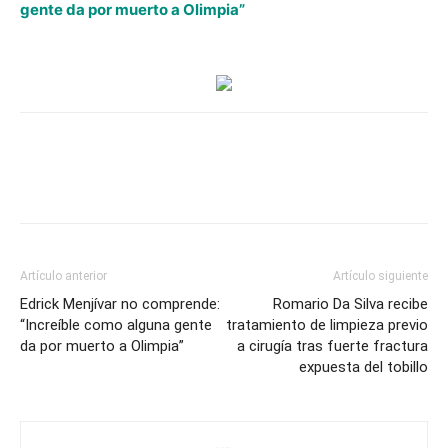
Bengtson
gente da por muerto a Olimpia”
responde
a
quienes
piden
su
retiro:
“Yo
soy
el
que
Artículo anterior
Artículo siguiente
decido
Edrick Menjívar no comprende:
Romario Da Silva recibe
cuando
“Increíble como alguna gente
tratamiento de limpieza previo
da por muerto a Olimpia”
me
a cirugía tras fuerte fractura
expuesta del tobillo
voy
a
retirar”