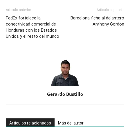
se
queda
Artículo anterior
Artículo siguiente
con
FedEx fortalece la
Barcelona ficha al delantero
Brasil
conectividad comercial de
Anthony Gordon
Honduras con los Estados
Unidos y el resto del mundo
Gerardo Bustillo
Artículos relacionados
Más del autor