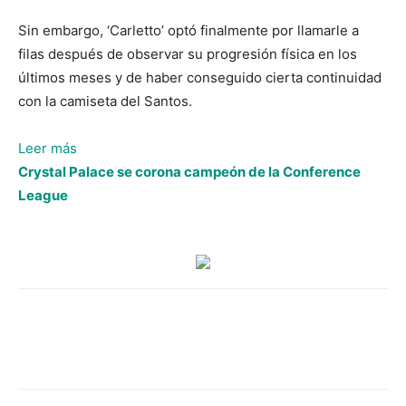
Sin embargo, ‘Carletto’ optó finalmente por llamarle a
filas después de observar su progresión física en los
últimos meses y de haber conseguido cierta continuidad
con la camiseta del Santos.
:
Leer más
Neymar
Crystal Palace se corona campeón de la Conference
estará
League
entre
dos
y
tres
semanas
de
baja,
pero