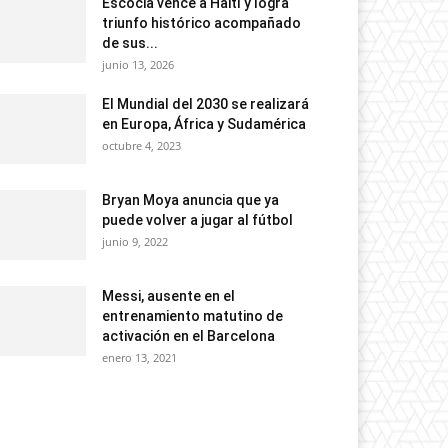
Escocia vence a Haití y logra
triunfo histórico acompañado
de sus...
junio 13, 2026
El Mundial del 2030 se realizará
en Europa, África y Sudamérica
octubre 4, 2023
Bryan Moya anuncia que ya
puede volver a jugar al fútbol
junio 9, 2022
Messi, ausente en el
entrenamiento matutino de
activación en el Barcelona
enero 13, 2021