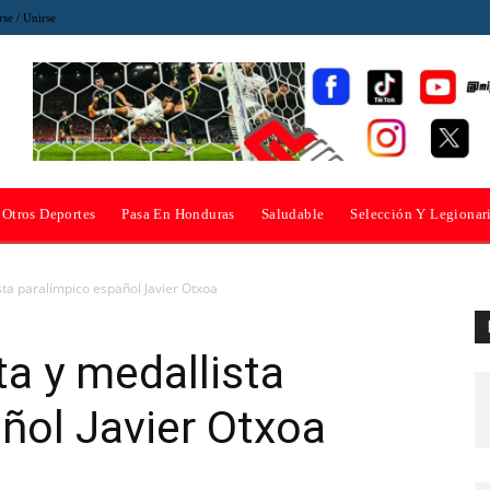
rse / Unirse
Otros Deportes
Pasa En Honduras
Saludable
Selección Y Legionar
sta paralímpico español Javier Otxoa
ta y medallista
ñol Javier Otxoa