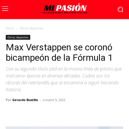
Inicio
Otros deportes
Otros deportes
Max Verstappen se coronó
bicampeón de la Fórmula 1
Con su segundo título está en la misma línea de pilotos que
marcaron épocas en diversas décadas. Cuáles son los
récords del neerlandés que se encamina a seguir haciendo
historia.
Por
Gerardo Bustillo
-
octubre 9, 2022