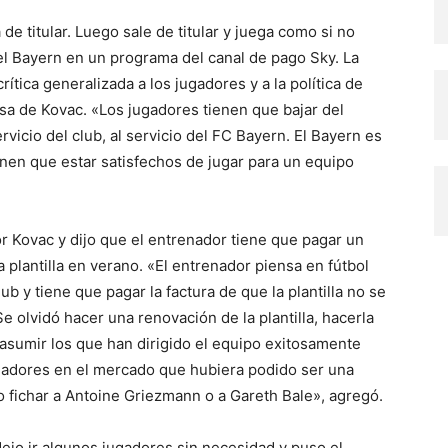
e titular. Luego sale de titular y juega como si no
del Bayern en un programa del canal de pago Sky. La
rítica generalizada a los jugadores y a la política de
sa de Kovac. «Los jugadores tienen que bajar del
rvicio del club, al servicio del FC Bayern. El Bayern es
enen que estar satisfechos de jugar para un equipo
r Kovac y dijo que el entrenador tiene que pagar un
a plantilla en verano. «El entrenador piensa en fútbol
lub y tiene que pagar la factura de que la plantilla no se
e olvidó hacer una renovación de la plantilla, hacerla
 asumir los que han dirigido el equipo exitosamente
gadores en el mercado que hubiera podido ser una
o fichar a Antoine Griezmann o a Gareth Bale», agregó.
dejo ir algunos jugadores sin necesidad y puso el