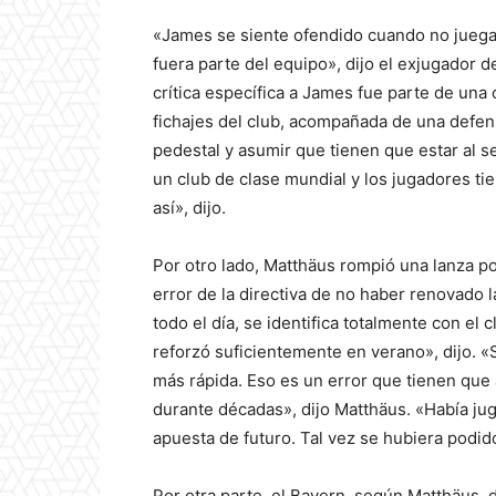
«James se siente ofendido cuando no juega d
fuera parte del equipo», dijo el exjugador 
crítica específica a James fue parte de una c
fichajes del club, acompañada de una defen
pedestal y asumir que tienen que estar al se
un club de clase mundial y los jugadores ti
así», dijo.
Por otro lado, Matthäus rompió una lanza po
error de la directiva de no haber renovado l
todo el día, se identifica totalmente con el c
reforzó suficientemente en verano», dijo. «S
más rápida. Eso es un error que tienen que
durante décadas», dijo Matthäus. «Había ju
apuesta de futuro. Tal vez se hubiera podid
Por otra parte, el Bayern, según Matthäus, 