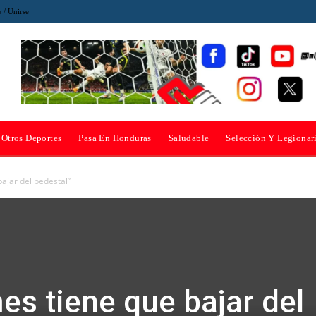
e / Unirse
Otros Deportes
Pasa En Honduras
Saludable
Selección Y Legionar
ajar del pedestal”
s tiene que bajar del