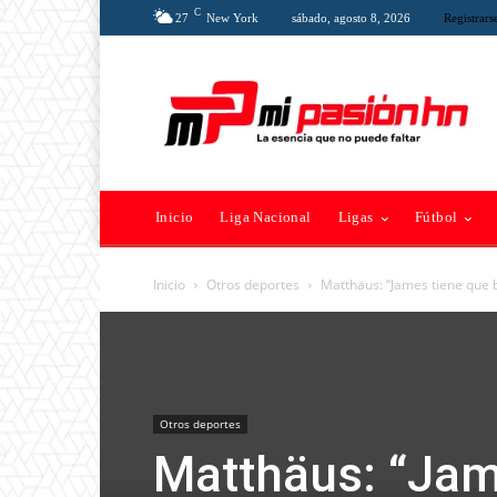
C
27
New York
sábado, agosto 8, 2026
Registrars
Inicio
Liga Nacional
Ligas
Fútbol
Inicio
Otros deportes
Matthäus: “James tiene que b
Otros deportes
Matthäus: “Jame