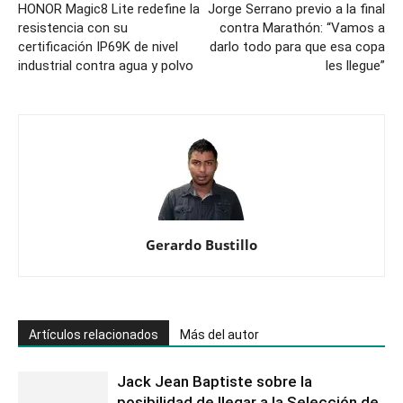
es
HONOR Magic8 Lite redefine la
Jorge Serrano previo a la final
ganar;
resistencia con su
contra Marathón: “Vamos a
certificación IP69K de nivel
si
darlo todo para que esa copa
industrial contra agua y polvo
les llegue”
no
se
puede
ganar,
no
perder”
Gerardo Bustillo
Artículos relacionados
Más del autor
Jack Jean Baptiste sobre la
posibilidad de llegar a la Selección de