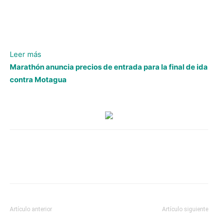
:
Leer más
Javier
Marathón anuncia precios de entrada para la final de ida
López
contra Motagua
y
el
objetivo
en
la
final
de
ida:
“Nuestro
objetivo
Artículo anterior
Artículo siguiente