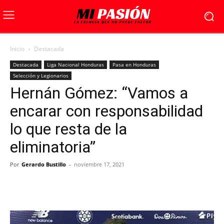
Inicio
Destacada
Destacada
Liga Nacional Honduras
Pasa en Honduras
Selección y Legionarios
Hernán Gómez: “Vamos a
encarar con responsabilidad
lo que resta de la
eliminatoria”
Por
Gerardo Bustillo
-
noviembre 17, 2021