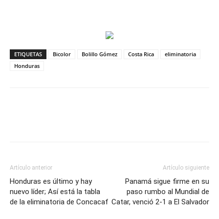
ETIQUETAS
Bicolor
Bolillo Gómez
Costa Rica
eliminatoria
Honduras
Artículo anterior
Artículo siguiente
Honduras es último y hay
Panamá sigue firme en su
nuevo líder; Así está la tabla
paso rumbo al Mundial de
de la eliminatoria de Concacaf
Catar, venció 2-1 a El Salvador