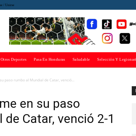
se / Unirse
Otros Deportes
Pasa En Honduras
Saludable
Selección Y Legionar
u paso rumbo al Mundial de Catar, venció...
rme en su paso
 de Catar, venció 2-1