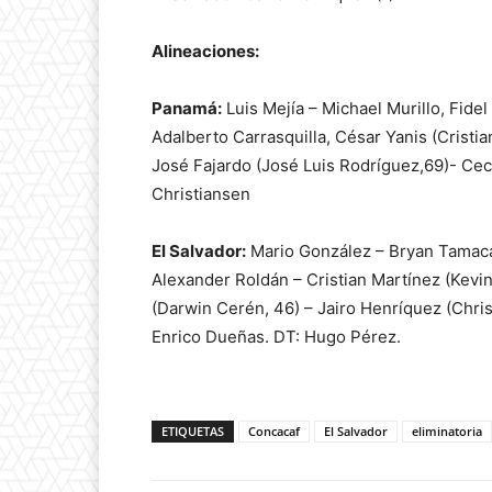
Alineaciones:
Panamá:
Luis Mejía – Michael Murillo, Fide
Adalberto Carrasquilla, César Yanis (Cristi
José Fajardo (José Luis Rodríguez,69)- Ce
Christiansen
El Salvador:
Mario González – Bryan Tamacas,
Alexander Roldán – Cristian Martínez (Kevi
(Darwin Cerén, 46) – Jairo Henríquez (Chris
Enrico Dueñas. DT: Hugo Pérez.
ETIQUETAS
Concacaf
El Salvador
eliminatoria