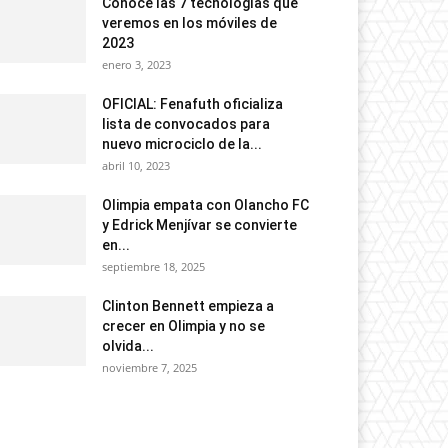
Conoce las 7 tecnologías que
veremos en los móviles de
2023
enero 3, 2023
OFICIAL: Fenafuth oficializa
lista de convocados para
nuevo microciclo de la...
abril 10, 2023
Olimpia empata con Olancho FC
y Edrick Menjívar se convierte
en...
septiembre 18, 2025
Clinton Bennett empieza a
crecer en Olimpia y no se
olvida...
noviembre 7, 2025