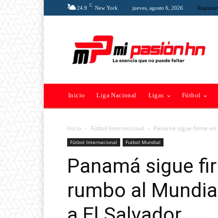
C
24.9
New York
jueves, agosto 6, 2026
Registrar
Inicio
Liga Nacional
Ligas
Fútbol
Inicio
Fútbol Internacional
Panamá sigue firme en s
Fútbol Internacional
Futbol Mundial
Panamá sigue fi
rumbo al Mundial
a El Salvador