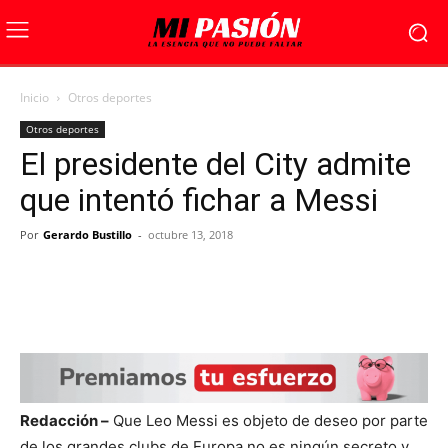
Inicio
Otros deportes
Otros deportes
El presidente del City admite
que intentó fichar a Messi
Por
Gerardo Bustillo
-
octubre 13, 2018
Redacción –
Que Leo Messi es objeto de deseo por parte
de los grandes clubs de Europa no es ningún secreto y