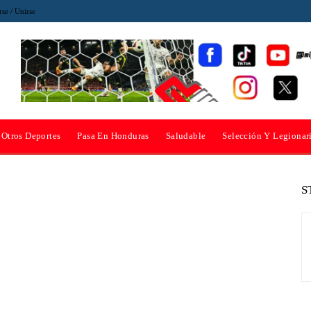
rse / Unirse
Otros Deportes
Pasa En Honduras
Saludable
Selección Y Legionar
S