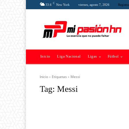
C
33.6
New York
viernes, agosto 7, 2026
Registra
Inicio
Liga Nacional
Ligas
Fútbol
Inicio
Etiquetas
Messi
Tag:
Messi