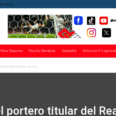
rse / Unirse
Otros Deportes
Pasa En Honduras
Saludable
Selección Y Legionar
 del Real Madrid por decreto
l portero titular del Re