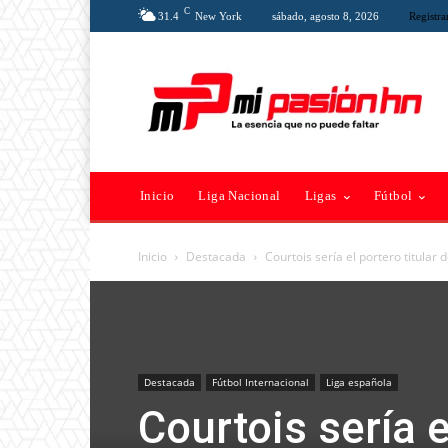
C
31.4
New York
sábado, agosto 8, 2026
Registra
Inicio
Liga Nacional
Ligas
Fútbol
Inicio
Destacada
Courtois sería el portero titular
Destacada
Fútbol Internacional
Liga española
Courtois sería e