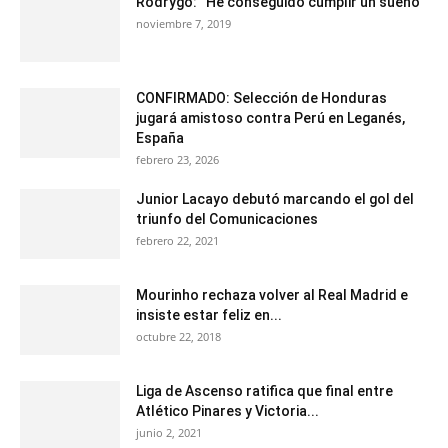
Rodrygo: “He conseguido cumplir un sueño”
noviembre 7, 2019
CONFIRMADO: Selección de Honduras
jugará amistoso contra Perú en Leganés,
España
febrero 23, 2026
Junior Lacayo debutó marcando el gol del
triunfo del Comunicaciones
febrero 22, 2021
Mourinho rechaza volver al Real Madrid e
insiste estar feliz en...
octubre 22, 2018
Liga de Ascenso ratifica que final entre
Atlético Pinares y Victoria...
junio 2, 2021