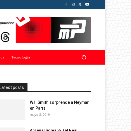
ios
Tecnología
Latest posts
Will Smith sorprende a Neymar
en París
mayo 8, 2019
Arsenal golea 3-0 al Real