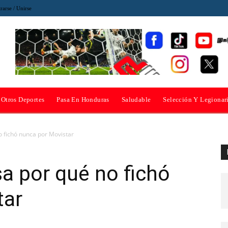
rarse / Unirse
Otros Deportes
Pasa En Honduras
Saludable
Selección Y Legionar
o fichó nunca por Movistar
a por qué no fichó
tar