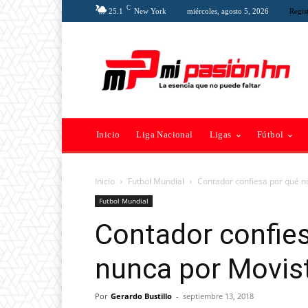
C
25.1
New York
miércoles, agosto 5, 2026
Regist
Inicio
Liga Nacional
Ligas
Fútbol
Inicio
Futbol Mundial
Contador confiesa por qué n
Futbol Mundial
Contador confies
nunca por Movis
Por
Gerardo Bustillo
-
septiembre 13, 2018