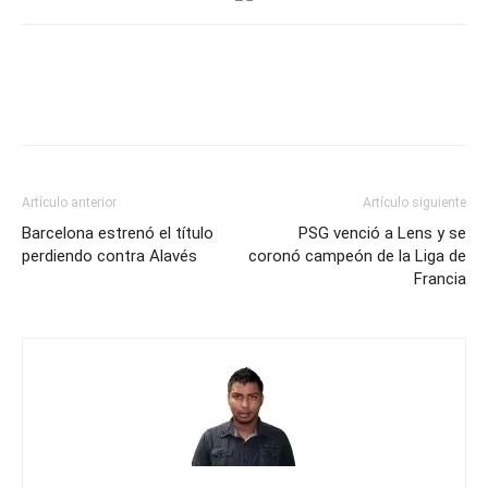
a
Lazio
y
gana
la
Copa
de
Artículo anterior
Artículo siguiente
Italia
Barcelona estrenó el título
PSG venció a Lens y se
perdiendo contra Alavés
coronó campeón de la Liga de
Francia