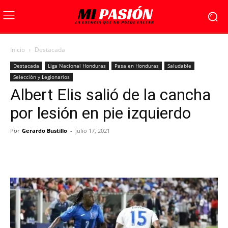
Inicio
Destacada
Destacada
Liga Nacional Honduras
Pasa en Honduras
Saludable
Selección y Legionarios
Albert Elis salió de la cancha
por lesión en pie izquierdo
Por
Gerardo Bustillo
-
julio 17, 2021