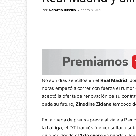
Por
Gerardo Bustillo
-
enero 8, 2021
No son días sencillos en el
Real Madrid
, do
horas empezó a correr con fuerza el rumor 
aceptó la oferta de renovación de su contra
duda su futuro,
Zinedine Zidane
tampoco de
En la rueda de prensa previa al viaje a Pam
la
LaLiga
, el DT francés fue consultado sob
quienes desde el
1 de enero
ya pueden lleg