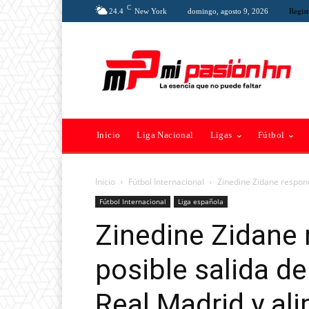
C
24.4
New York
domingo, agosto 9, 2026
Regist
Inicio
Liga Nacional
Ligas
Fútbol
Inicio
Fútbol Internacional
Zinedine Zidane respond
Fútbol Internacional
Liga española
Zinedine Zidane 
posible salida d
Real Madrid y al