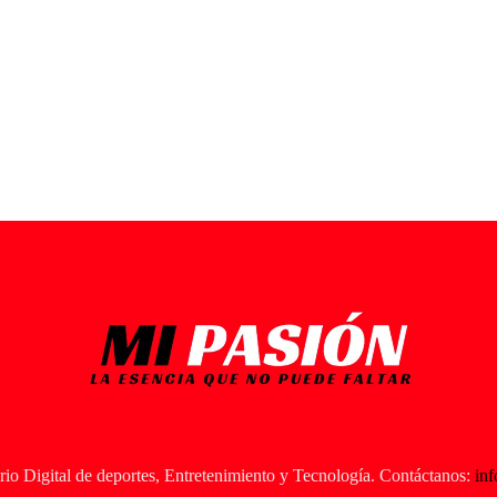
io Digital de deportes, Entretenimiento y Tecnología. Contáctanos:
in