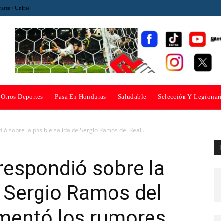
rarse / Unirse
Otros Deportes
Pasa En Honduras
Saludable
Selección Y Legionar
ió sobre la posible salida de Sergio Ramos del Real...
respondió sobre la
e Sergio Ramos del
imentó los rumores