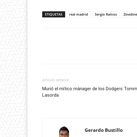
ETIQUETAS
real madrid
Sergio Ramos
Zinedin
Artículo anterior
Murió el mítico mánager de los Dodgers Tom
Lasorda
Gerardo Bustillo