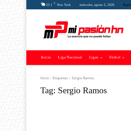
C
25.1
New York
miércoles, agosto 5, 2026
Regist
Inicio
Liga Nacional
Ligas
Fútbol
Inicio
Etiquetas
Sergio Ramos
Tag:
Sergio Ramos