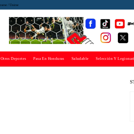
rarse / Unirse
Otros Deportes
Pasa En Honduras
Saludable
Selección Y Legionar
S