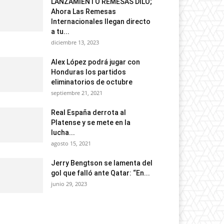
LANZAMIENTO REMESAS DILO;
Ahora Las Remesas
Internacionales llegan directo
a tu...
diciembre 13, 2023
Alex López podrá jugar con
Honduras los partidos
eliminatorios de octubre
septiembre 21, 2021
Real España derrota al
Platense y se mete en la
lucha...
agosto 15, 2021
Jerry Bengtson se lamenta del
gol que falló ante Qatar: “En...
junio 29, 2023