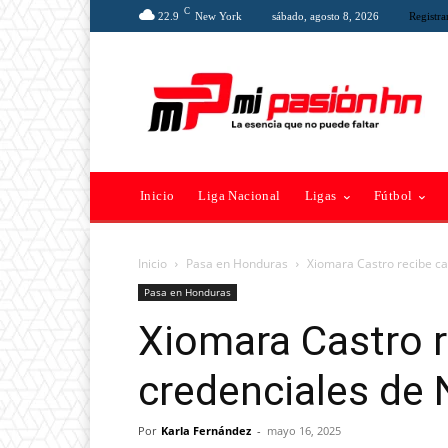
C
22.9
New York
sábado, agosto 8, 2026
Registra
Inicio
Liga Nacional
Ligas
Fútbol
Inicio
Pasa en Honduras
Xiomara Castro recibe ca
Pasa en Honduras
Xiomara Castro r
credenciales de 
Por
Karla Fernández
-
mayo 16, 2025