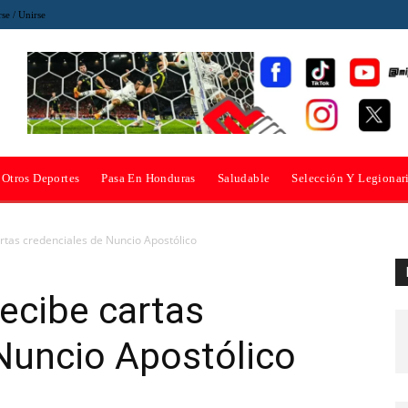
rse / Unirse
Otros Deportes
Pasa En Honduras
Saludable
Selección Y Legionar
rtas credenciales de Nuncio Apostólico
ecibe cartas
Nuncio Apostólico