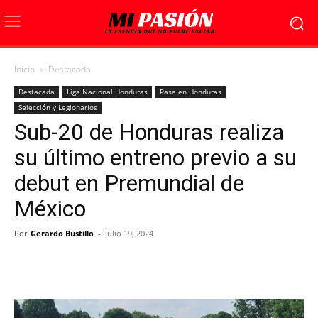
Inicio
Destacada
Destacada
Liga Nacional Honduras
Pasa en Honduras
Selección y Legionarios
Sub-20 de Honduras realiza
su último entreno previo a su
debut en Premundial de
México
Por
Gerardo Bustillo
-
julio 19, 2024