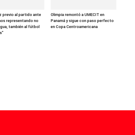
 previo al partido ante
Olimpia remontó a UMECIT en
mos representando no
Panamá y sigue con paso perfecto
gua, también al fútbol
en Copa Centroamericana
s”