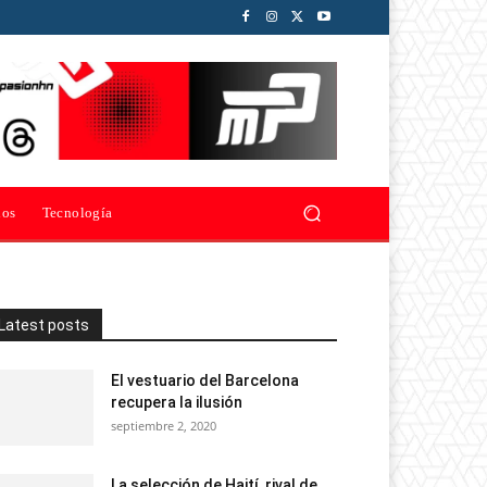
ios
Tecnología
Latest posts
El vestuario del Barcelona
recupera la ilusión
septiembre 2, 2020
La selección de Haití, rival de