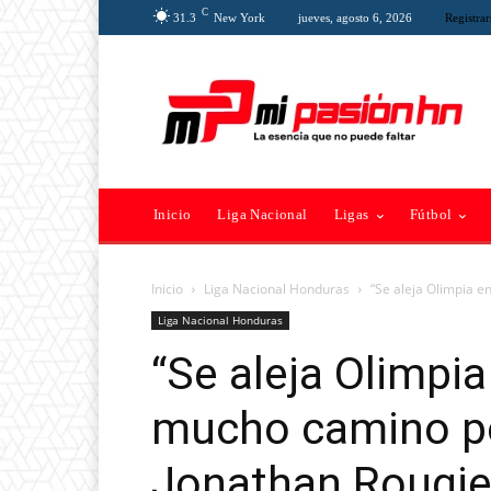
C
31.3
New York
jueves, agosto 6, 2026
Registrar
Inicio
Liga Nacional
Ligas
Fútbol
Inicio
Liga Nacional Honduras
“Se aleja Olimpia en
Liga Nacional Honduras
“Se aleja Olimpia
mucho camino po
Jonathan Rougie