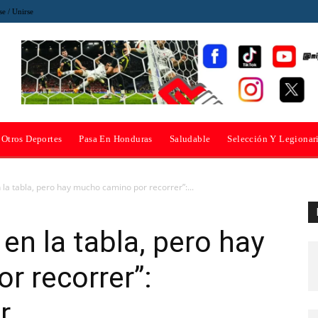
se / Unirse
Otros Deportes
Pasa En Honduras
Saludable
Selección Y Legionar
 la tabla, pero hay mucho camino por recorrer”:...
 en la tabla, pero hay
r recorrer”:
r