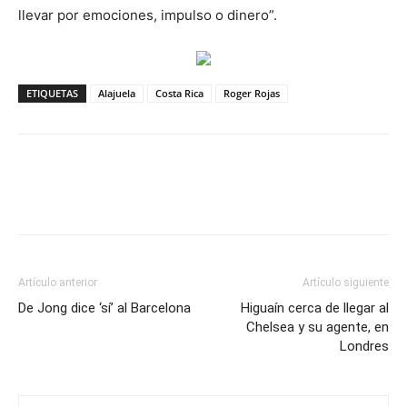
llevar por emociones, impulso o dinero”.
ETIQUETAS
Alajuela
Costa Rica
Roger Rojas
Artículo anterior
Artículo siguiente
De Jong dice ‘sí’ al Barcelona
Higuaín cerca de llegar al
Chelsea y su agente, en
Londres