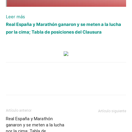
:
Leer más
Real
Real España y Marathón ganaron y se meten a la lucha
Sociedad
por la cima; Tabla de posiciones del Clausura
sigue
en
el
sótano
y
Lobos
de
UPN
se
complica;
Artículo anterior
Artículo siguiente
Tabla
Real España y Marathón
de
ganaron y se meten a la lucha
por la cima; Tabla de
posiciones