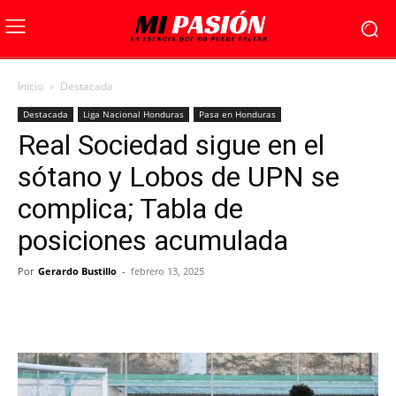
Inicio
Destacada
Destacada
Liga Nacional Honduras
Pasa en Honduras
Real Sociedad sigue en el
sótano y Lobos de UPN se
complica; Tabla de
posiciones acumulada
Por
Gerardo Bustillo
-
febrero 13, 2025