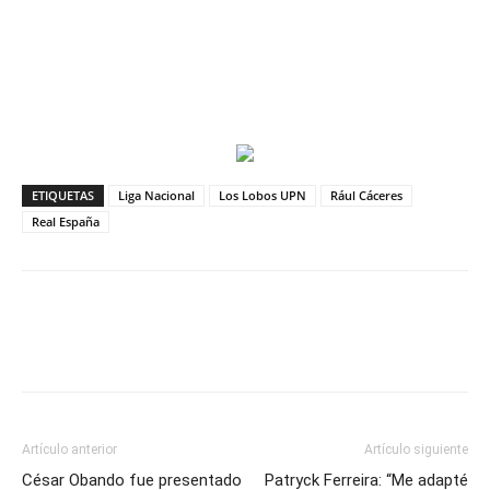
ETIQUETAS
Liga Nacional
Los Lobos UPN
Rául Cáceres
Real España
Artículo anterior
Artículo siguiente
César Obando fue presentado
Patryck Ferreira: “Me adapté