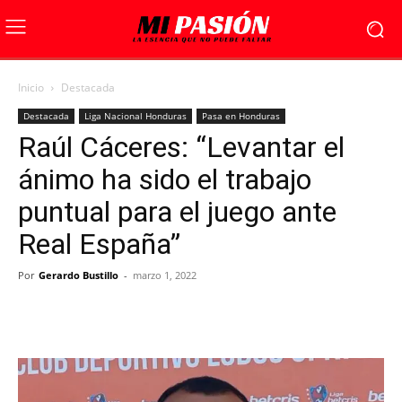
Inicio
Destacada
Destacada
Liga Nacional Honduras
Pasa en Honduras
Raúl Cáceres: “Levantar el
ánimo ha sido el trabajo
puntual para el juego ante
Real España”
Por
Gerardo Bustillo
-
marzo 1, 2022