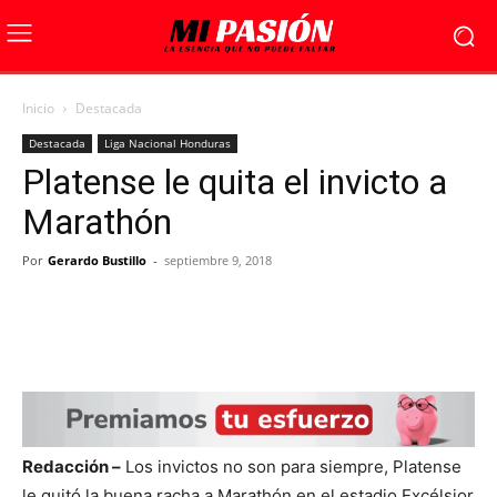
Inicio
Destacada
Destacada
Liga Nacional Honduras
Platense le quita el invicto a
Marathón
Por
Gerardo Bustillo
-
septiembre 9, 2018
Redacción –
Los invictos no son para siempre, Platense
le quitó la buena racha a Marathón en el estadio Excélsior