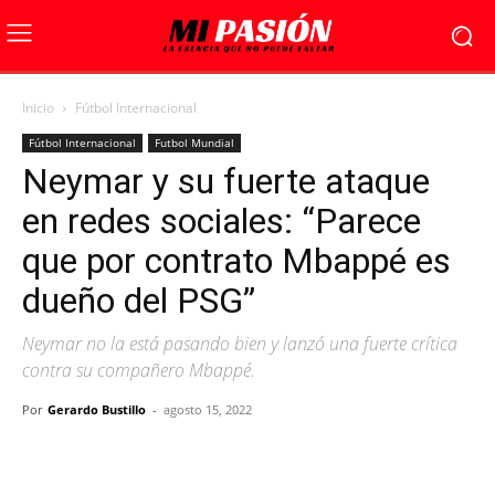
Inicio
Fútbol Internacional
Fútbol Internacional
Futbol Mundial
Neymar y su fuerte ataque
en redes sociales: “Parece
que por contrato Mbappé es
dueño del PSG”
Neymar no la está pasando bien y lanzó una fuerte crítica
contra su compañero Mbappé.
Por
Gerardo Bustillo
-
agosto 15, 2022