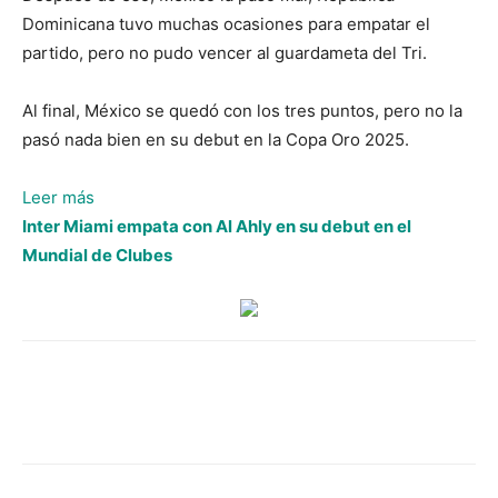
Dominicana tuvo muchas ocasiones para empatar el
partido, pero no pudo vencer al guardameta del Tri.
Al final, México se quedó con los tres puntos, pero no la
pasó nada bien en su debut en la Copa Oro 2025.
:
Leer más
México
Inter Miami empata con Al Ahly en su debut en el
sufrió
Mundial de Clubes
y
mucho,
pero
venció
de
República
Dominicana
en