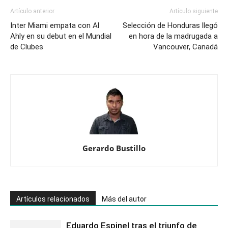
el
Artículo anterior
Artículo siguiente
debut
Inter Miami empata con Al
Selección de Honduras llegó
de
Ahly en su debut en el Mundial
en hora de la madrugada a
de Clubes
la
Vancouver, Canadá
Copa
Oro
Gerardo Bustillo
Artículos relacionados
Más del autor
Eduardo Espinel tras el triunfo de