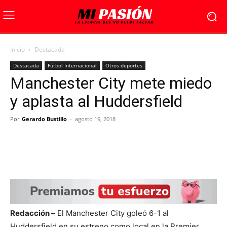
Inicio
Destacada
Destacada
Fútbol Internacional
Otros deportes
Manchester City mete miedo
y aplasta al Huddersfield
Por
Gerardo Bustillo
-
agosto 19, 2018
Redacción –
El Manchester City goleó 6-1 al
Huddersfield en su estreno como local en la Premier