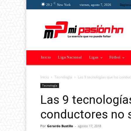
C
29.2
New York
viernes, agosto 7, 2026
Registra
Inicio
Liga Nacional
Ligas
Fútbol
Inicio
Tecnología
Las 9 tecnologías que los condu
Tecnología
Las 9 tecnología
conductores no 
Por
Gerardo Bustillo
-
agosto 17, 2018