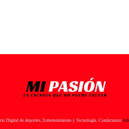
io Digital de deportes, Entretenimiento y Tecnología. Contáctanos:
in