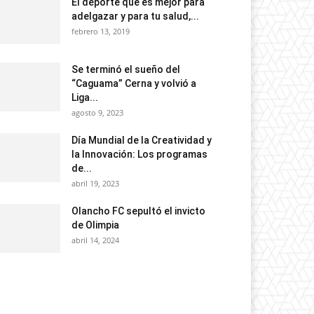
El deporte que es mejor para
adelgazar y para tu salud,...
febrero 13, 2019
Se terminó el sueño del
“Caguama” Cerna y volvió a
Liga...
agosto 9, 2023
Día Mundial de la Creatividad y
la Innovación: Los programas
de...
abril 19, 2023
Olancho FC sepultó el invicto
de Olimpia
abril 14, 2024