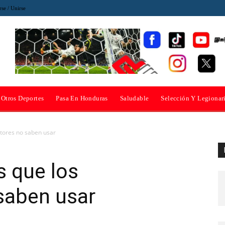
rse / Unirse
Otros Deportes
Pasa En Honduras
Saludable
Selección Y Legionar
ctores no saben usar
s que los
saben usar