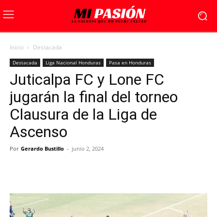
Inicio
Destacada
Destacada
Liga Nacional Honduras
Pasa en Honduras
Juticalpa FC y Lone FC
jugarán la final del torneo
Clausura de la Liga de
Ascenso
Por
Gerardo Bustillo
-
junio 2, 2024