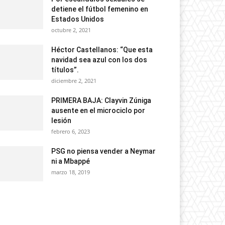
detiene el fútbol femenino en
Estados Unidos
octubre 2, 2021
Héctor Castellanos: “Que esta
navidad sea azul con los dos
títulos”.
diciembre 2, 2021
PRIMERA BAJA: Clayvin Zúniga
ausente en el microciclo por
lesión
febrero 6, 2023
PSG no piensa vender a Neymar
ni a Mbappé
marzo 18, 2019