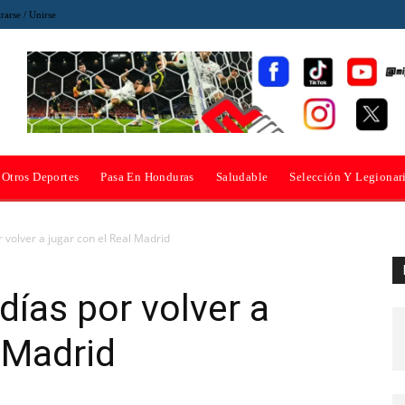
rarse / Unirse
Otros Deportes
Pasa En Honduras
Saludable
Selección Y Legionar
r volver a jugar con el Real Madrid
días por volver a
l Madrid