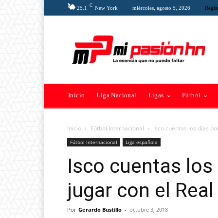
C
25.1
New York
miércoles, agosto 5, 2026
Regist
Inicio
Liga Nacional
Ligas
Fútbol
Inicio
Fútbol Internacional
Isco cuentas los días po
Fútbol Internacional
Liga española
Isco cuentas los 
jugar con el Rea
Por
Gerardo Bustillo
-
octubre 3, 2018