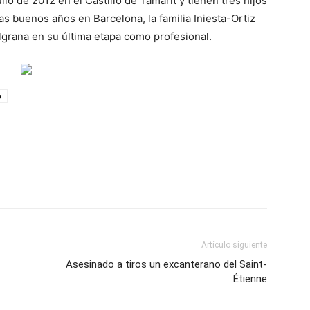
lio de 2012 en el Castillo de Tamarit y tienen tres hijos
as buenos años en Barcelona, la familia Iniesta-Ortiz
grana en su última etapa como profesional.
o
Artículo siguiente
Asesinado a tiros un excanterano del Saint-
Étienne