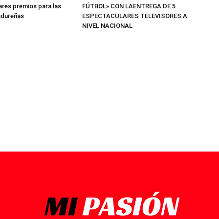
res premios para las
FÚTBOL» CON LAENTREGA DE 5
ndureñas
ESPECTACULARES TELEVISORES A
NIVEL NACIONAL