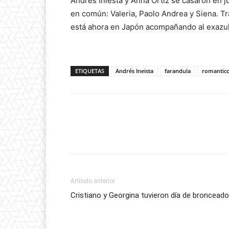
Andrés Iniesta y Anna Ortiz se casaron en ju
en común: Valeria, Paolo Andrea y Siena. Tr
está ahora en Japón acompañando al exazul
ETIQUETAS
Andrés Ineista
farandula
romantic
Artículo anterior
Cristiano y Georgina tuvieron día de bronceado