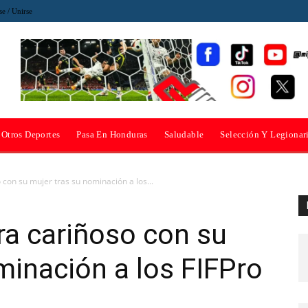
se / Unirse
Otros Deportes
Pasa En Honduras
Saludable
Selección Y Legionar
 con su mujer tras su nominación a los...
ra cariñoso con su
minación a los FIFPro