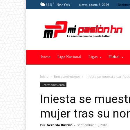
C
32.5
New York
jueves, agosto 6, 2026
Registrar
Inicio
Liga Nacional
Ligas
Fútbol
Inicio
Entretenimiento
Iniesta se muestra cariñoso
Entretenimiento
Iniesta se muest
mujer tras su no
Por
Gerardo Bustillo
-
septiembre 10, 2018