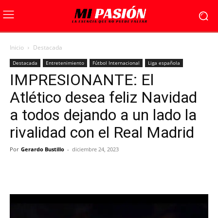
Inicio
Destacada
Destacada
Entretenimiento
Fútbol Internacional
Liga española
IMPRESIONANTE: El
Atlético desea feliz Navidad
a todos dejando a un lado la
rivalidad con el Real Madrid
Por
Gerardo Bustillo
-
diciembre 24, 2023