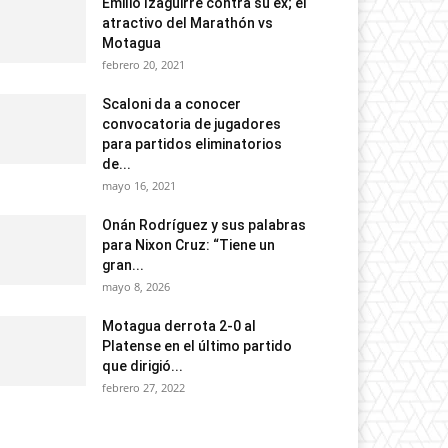
Emilio Izaguirre contra su ex; el
atractivo del Marathón vs
Motagua
febrero 20, 2021
Scaloni da a conocer
convocatoria de jugadores
para partidos eliminatorios
de...
mayo 16, 2021
Onán Rodríguez y sus palabras
para Nixon Cruz: “Tiene un
gran...
mayo 8, 2026
Motagua derrota 2-0 al
Platense en el último partido
que dirigió...
febrero 27, 2022