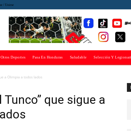
se / Unirse
Otros Deportes
Pasa En Honduras
Saludable
Selección Y Legionar
ue a Olimpia a todos lados
 Tunco” que sigue a
lados