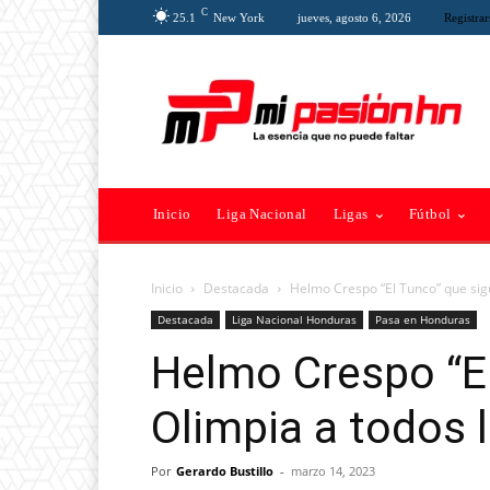
C
25.1
New York
jueves, agosto 6, 2026
Registrar
Inicio
Liga Nacional
Ligas
Fútbol
Inicio
Destacada
Helmo Crespo “El Tunco” que sig
Destacada
Liga Nacional Honduras
Pasa en Honduras
Helmo Crespo “El
Olimpia a todos 
Por
Gerardo Bustillo
-
marzo 14, 2023