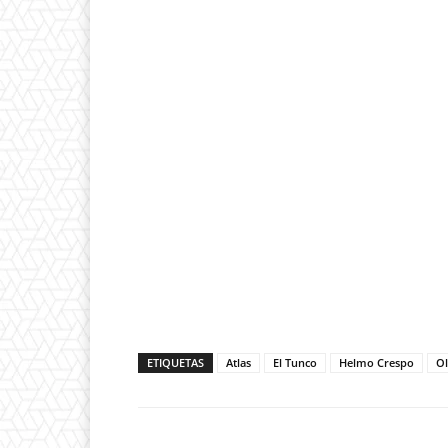
ETIQUETAS
Atlas
El Tunco
Helmo Crespo
Ol