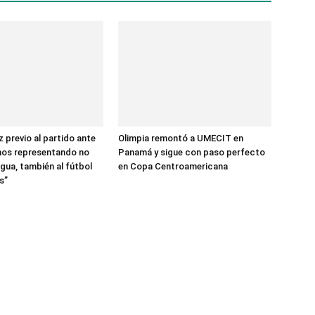
 previo al partido ante
Olimpia remontó a UMECIT en
mos representando no
Panamá y sigue con paso perfecto
gua, también al fútbol
en Copa Centroamericana
s”