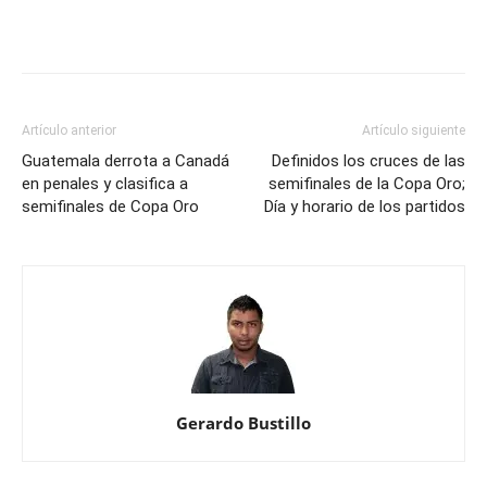
en
lanzamientos
de
penales
y
Artículo anterior
Artículo siguiente
está
Guatemala derrota a Canadá
Definidos los cruces de las
en
en penales y clasifica a
semifinales de la Copa Oro;
semifinales de Copa Oro
semis
Día y horario de los partidos
de
Copa
Oro
Gerardo Bustillo