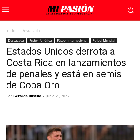
Inicio
Destacada
Destacada
Fútbol América
Fútbol Internacional
Futbol Mundial
Estados Unidos derrota a
Costa Rica en lanzamientos
de penales y está en semis
de Copa Oro
Por
Gerardo Bustillo
-
junio 29, 2025