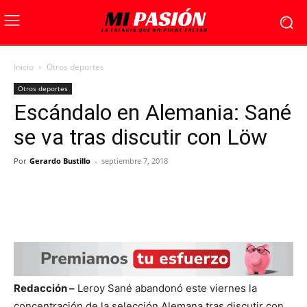
Inicio
Otros deportes
Otros deportes
Escándalo en Alemania: Sané
se va tras discutir con Löw
Por
Gerardo Bustillo
-
septiembre 7, 2018
Redacción –
Leroy Sané abandonó este viernes la
concentración de la selección Alemana tras discutir con