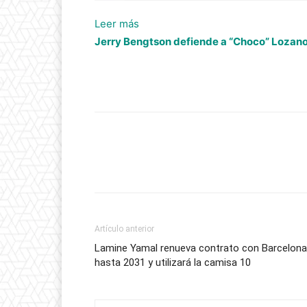
:
Leer más
TAS
Jerry Bengtson defiende a “Choco” Lozano 
falla
a
favor
de
Platense
y
ordena
que
lo
reintegren
Artículo anterior
a
Lamine Yamal renueva contrato con Barcelona
Liga
hasta 2031 y utilizará la camisa 10
Nacional
de