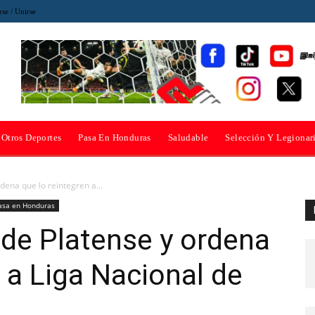
rse / Unirse
Otros Deportes
Pasa En Honduras
Saludable
Selección Y Legionar
rdena que lo reintegren a...
asa en Honduras
r de Platense y ordena
 a Liga Nacional de