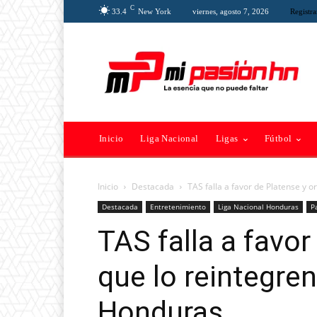
C
33.4
New York
viernes, agosto 7, 2026
Registra
Inicio
Liga Nacional
Ligas
Fútbol
Inicio
Destacada
TAS falla a favor de Platense y o
Destacada
Entretenimiento
Liga Nacional Honduras
P
TAS falla a favo
que lo reintegren
Honduras