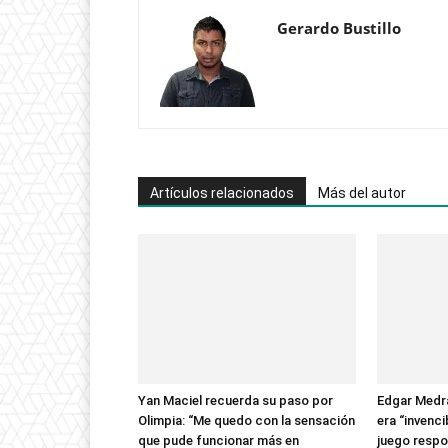
Honduras
Gerardo Bustillo
Artículos relacionados
Más del autor
Yan Maciel recuerda su paso por
Edgar Medr
Olimpia: “Me quedo con la sensación
era “invenci
que pude funcionar más en
juego respo