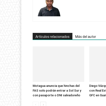
Artículos relacionados
Más del autor
Motagua anuncia que hinchas del
Diego Vázqu
FAS solo podrán entrar a Sol Sur y
con Real Est
con pasaporte o DNI salvadoreño
GFC en Gua