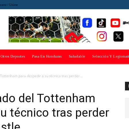
rarse / Unirse
Otros Deportes
Pasa En Honduras
Saludable
Selección Y Legionar
Tottenham para despedir a su técnico tras perder...
ado del Tottenham
u técnico tras perder
stle