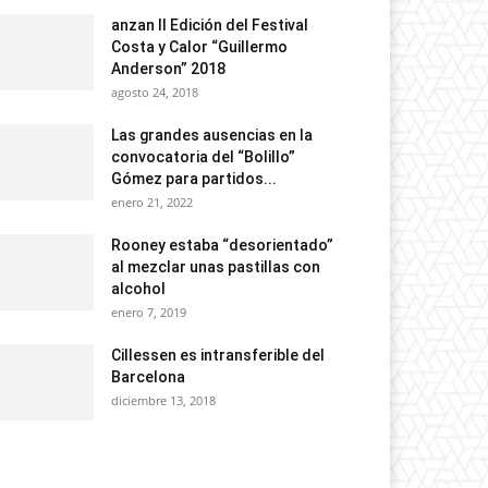
anzan II Edición del Festival
Costa y Calor “Guillermo
Anderson” 2018
agosto 24, 2018
Las grandes ausencias en la
convocatoria del “Bolillo”
Gómez para partidos...
enero 21, 2022
Rooney estaba “desorientado”
al mezclar unas pastillas con
alcohol
enero 7, 2019
Cillessen es intransferible del
Barcelona
diciembre 13, 2018