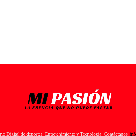
io Digital de deportes, Entretenimiento y Tecnología. Contáctanos:
in