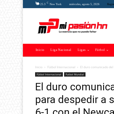
C
25.3
New York
miércoles, agosto 5, 2026
Regist
Inicio
Liga Nacional
Ligas
Fútbol
Inicio
Fútbol Internacional
El duro comunicado del 
Fútbol Internacional
Futbol Mundial
El duro comunic
para despedir a s
6-1 con el Newca