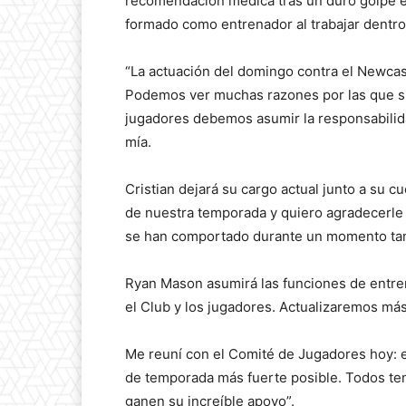
recomendación médica tras un duro golpe en
formado como entrenador al trabajar dentro 
“La actuación del domingo contra el Newcast
Podemos ver muchas razones por las que suc
jugadores debemos asumir la responsabilidad
mía.
Cristian dejará su cargo actual junto a su c
de nuestra temporada y quiero agradecerle 
se han comportado durante un momento tan d
Ryan Mason asumirá las funciones de entre
el Club y los jugadores. Actualizaremos má
Me reuní con el Comité de Jugadores hoy: el
de temporada más fuerte posible. Todos te
ganen su increíble apoyo”.