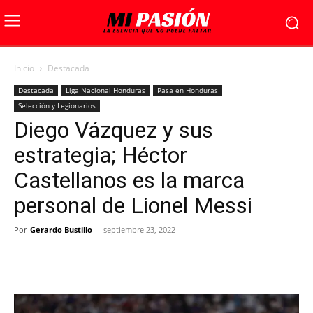
Inicio
Destacada
Destacada
Liga Nacional Honduras
Pasa en Honduras
Selección y Legionarios
Diego Vázquez y sus
estrategia; Héctor
Castellanos es la marca
personal de Lionel Messi
Por
Gerardo Bustillo
-
septiembre 23, 2022