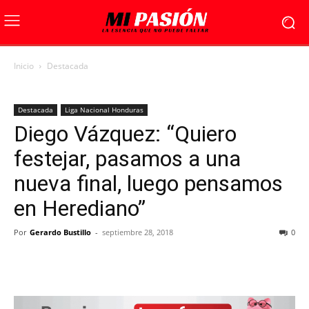
Inicio
Destacada
Destacada
Liga Nacional Honduras
Diego Vázquez: “Quiero
festejar, pasamos a una
nueva final, luego pensamos
en Herediano”
Por
Gerardo Bustillo
-
septiembre 28, 2018
0