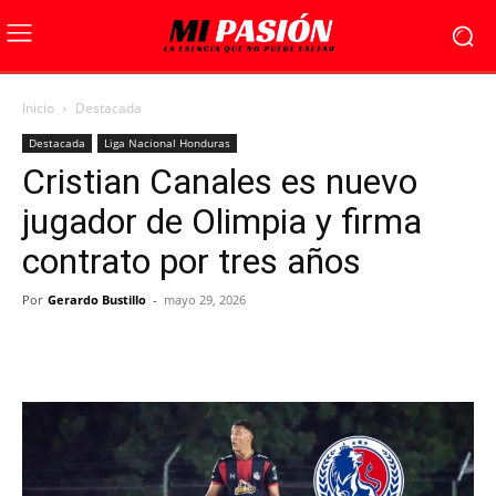
Inicio
Destacada
Destacada
Liga Nacional Honduras
Cristian Canales es nuevo
jugador de Olimpia y firma
contrato por tres años
Por
Gerardo Bustillo
-
mayo 29, 2026