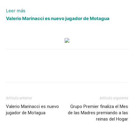
:
Leer más
Cristian
Valerio Marinacci es nuevo jugador de Motagua
Canales
es
nuevo
jugador
de
Olimpia
y
firma
contrato
por
Artículo anterior
Artículo siguiente
tres
Valerio Marinacci es nuevo
Grupo Premier finaliza el Mes
años
jugador de Motagua
de las Madres premiando a las
reinas del Hogar