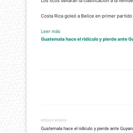
Los ticos sellarán la clasificación a la ven
Costa Rica goleó a Belice en primer partido 
:
Leer más
Costa
Guatemala hace el ridículo y pierde ante G
Rica
goleó
a
Belice
en
primer
partido
oficial
de
“Piojo”
Artículo anterior
Herrera
Guatemala hace el ridículo y pierde ante Guyan
y