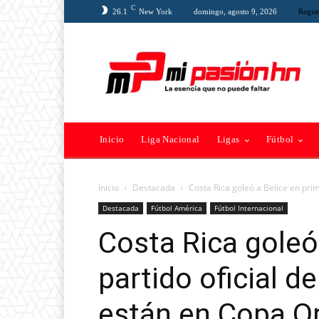
C
26.1
New York
domingo, agosto 9, 2026
Regist
Inicio
Liga Nacional
Ligas
Fútbol
Inicio
Destacada
Costa Rica goleó a Belice en prime
Destacada
Fútbol América
Fútbol Internacional
Costa Rica goleó
partido oficial de
están en Copa O